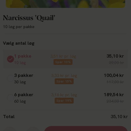
Narcissus 'Quail'
10 løg per pakke
Vælg antal løg
1 pakke
35,10 kr
3,51 kr pr. løg
Spar 10%
10 løg
39,00 kr
3 pakker
100,04 kr
3,33 kr pr. løg
Spar 15%
30 løg
117,00 kr
6 pakker
189,54 kr
3,16 kr pr. løg
Spar 19%
60 løg
234,00 kr
Total
35,10 kr