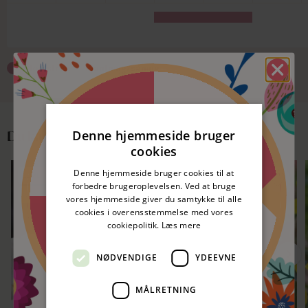
Blomstrer
Plantning/såning
Spar 5%
nitte
Denne hjemmeside bruger
Du kan måske også lide
cookies
50 kr. rabat
nitte
Denne hjemmeside bruger cookies til at
LEVERES I SEPTEMBER 🌷
LEVERES I SEPTEMBER 🌷
forbedre brugeroplevelsen. Ved at bruge
SPAR 10%
SPAR 10%
vores hjemmeside giver du samtykke til alle
50 kr. rabat
cookies i overensstemmelse med vores
nitte
cookiepolitik.
Læs mere
Spar 5%
nitte
NØDVENDIGE
YDEEVNE
MÅLRETNING