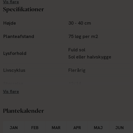
Vis flere
30–35 cm høj stilk og blomstrer i april–maj, lidt senere end
Specifikationer
mange andre narcisser – perfekt til at forlænge sæsonen.
Den trives i både sol og halvskygge og er velegnet til alt fra
Højde
30 - 40 cm
krukker og staudebede til mere naturalistiske plantninger.
Dens intense farve og duft gør den også til en fortrinlig
Planteafstand
75 løg per m2
snitblomst.
Fuld sol
Lysforhold
Sol eller halvskygge
Livscyklus
Flerårig
Størrelse
12/14
Vis flere
Plantekalender
JAN
FEB
MAR
APR
MAJ
JUN