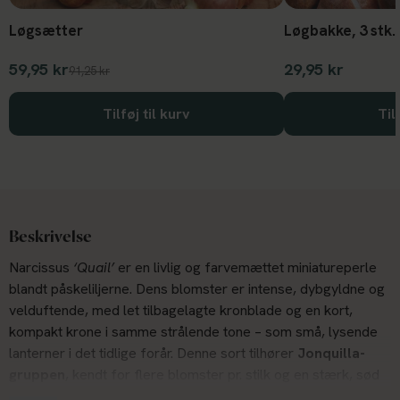
Løgsætter
Løgbakke, 3 stk.
59,95 kr
29,95 kr
91,25 kr
Tilføj til kurv
Til
Beskrivelse
Narcissus
‘Quail’
er en livlig og farvemættet miniatureperle
blandt påskeliljerne. Dens blomster er intense, dybgyldne og
velduftende, med let tilbagelagte kronblade og en kort,
kompakt krone i samme strålende tone – som små, lysende
lanterner i det tidlige forår.
Denne sort tilhører
Jonquilla-
gruppen
, kendt for flere blomster pr. stilk og en stærk, sød
citrusduft.
Quail
bærer typisk to til tre blomster på hver ca.