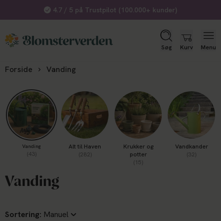
4.7 / 5 på Trustpilot (100.000+ kunder)
Søg
Kurv
Menu
Forside
Vanding
Alt til Haven
Krukker og
Vandkander
Vanding
(43)
(282)
potter
(32)
(15)
Vanding
Sortering: