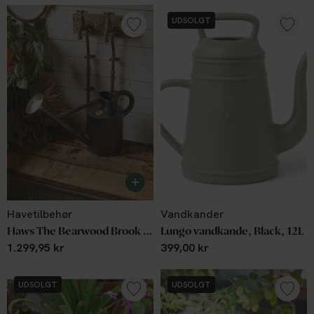
UDSOLGT
Havetilbehør
Vandkander
Haws The Bearwood Brook 4,5 L graphite
Lungo vandkande, Black, 12L
1.299,95 kr
399,00 kr
UDSOLGT
UDSOLGT