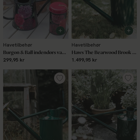
Havetilbehør
Havetilbehør
Burgon & Ball indendørs vandkande British Bloom
Haws The Bearwood Brook 9 L green
299,95 kr
1.499,95 kr