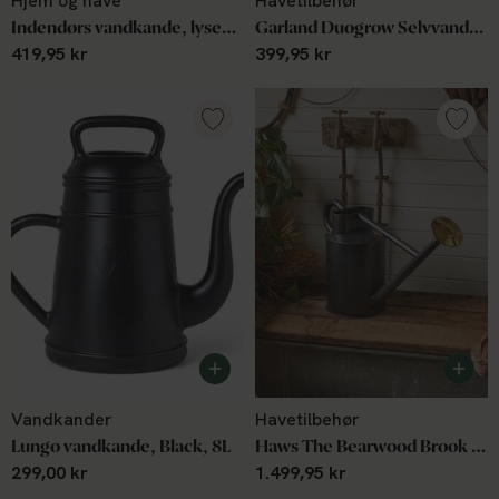
Hjem og have
Havetilbehør
Indendørs vandkande, lyseblå
Garland Duogrow Selvvandende Plantesystem
419,95 kr
399,95 kr
Vandkander
Havetilbehør
Lungo vandkande, Black, 8L
Haws The Bearwood Brook 9 L graphite
299,00 kr
1.499,95 kr