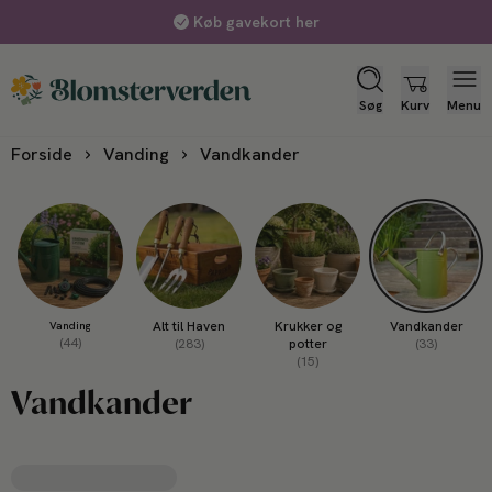
Forudbestil blomsterløg nu - levering til september
Søg
Kurv
Menu
Forside
Vanding
Vandkander
Alt til Haven
Krukker og
Vandkander
Vanding
(44)
(283)
potter
(33)
(15)
Vandkander