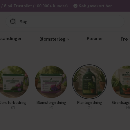
7 / 5 på Trustpilot (100.000+ kunder)
Køb gavekort her
blandinger
Pæoner
Blomsterløg
Frø
Jordforbedring
Blomstergødning
Plantegødning
Grøntsags
(7)
(4)
(1)
(4)