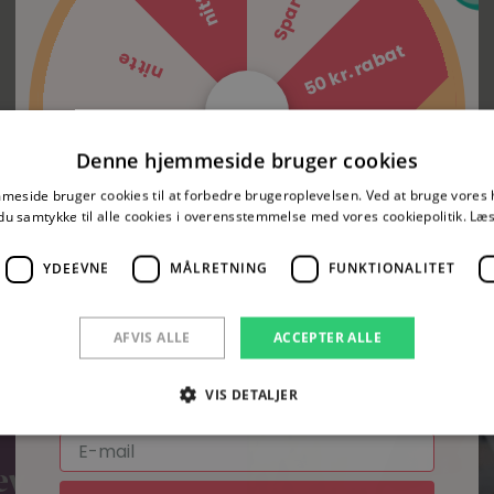
Spar 5%
nitte
50 kr. rabat
nitte
50 kr. rabat
nitte
Denne hjemmeside bruger cookies
Spar 5%
eside bruger cookies til at forbedre brugeroplevelsen. Ved at bruge vore
nitte
du samtykke til alle cookies i overensstemmelse med vores cookiepolitik.
Læs
YDEEVNE
MÅLRETNING
FUNKTIONALITET
AFVIS ALLE
ACCEPTER ALLE
Prøv lykkehjulet og vind!
VIS DETALJER
Skriv din e-mail og se om du vinder.
E-mail
ev