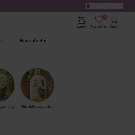
Danmark/DKK
0
Login
Favoritter
Kurv
Havetilbehør
gødning
Middelhavsplanter
(1)