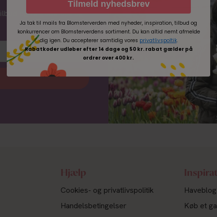
Tilmeld nyhedsbrev
tilbud og få gode tips og
Ja tak til mails fra Blomsterverden med nyheder, inspiration, tilbud og
konkurrencer om Blomsterverdens sortiment. Du kan altid nemt afmelde
dig igen. Du accepterer samtidig vores
privatlivspoltik
.
Rabatkoder udløber efter 14 dage og 50 kr. rabat gælder på
ordrer over 400 kr.
Hjælp
Inspira
Cookies- og privatlivspolitik
Haveblog
Handelsbetingelser
Køb et ga