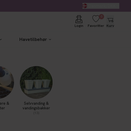
Danmark/DKK
0
Login
Favoritter
Kurv
Havetilbehør
ere &
Selvvanding &
ter
vandingsbakker
(13)