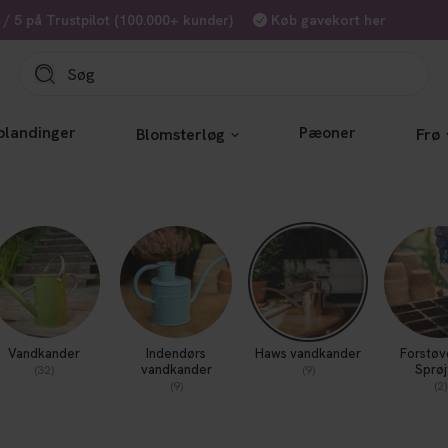
7 / 5 på Trustpilot (100.000+ kunder)
Køb gavekort her
blandinger
Pæoner
Blomsterløg
Frø
Vandkander
Indendørs
Haws vandkander
Forstøv
vandkander
Sprøj
(32)
(9)
(9)
(2)