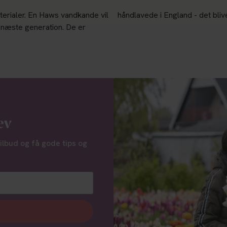
aterialer. En Haws vandkande vil
håndlavede i England - det bli
l næste generation. De er
ev
tilbud og få gode tips og