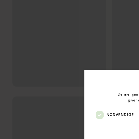
Tilføj til kurv
Denne hjemm
giver 
NØDVENDIGE