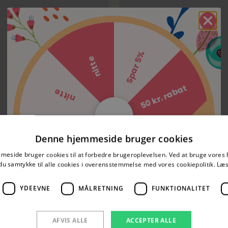
Spar 5%
nitte
Tilføj til kurv
Tilføj
50 kr. rabat
nitte
50 kr. rabat
nitte
Denne hjemmeside bruger cookies
Spar 5%
eside bruger cookies til at forbedre brugeroplevelsen. Ved at bruge vore
nitte
du samtykke til alle cookies i overensstemmelse med vores cookiepolitik.
Læs
YDEEVNE
MÅLRETNING
FUNKTIONALITET
AFVIS ALLE
ACCEPTER ALLE