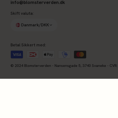
info@blomsterverden.dk
Skift valuta:
Danmark/DKK
Betal Sikkert med:
© 2024 Blomsterverden - Nansensgade 5, 3740 Svaneke - CVR