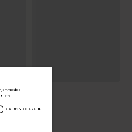
 til kurv
Tilføj til kurv
s hjemmeside
 mere
UKLASSIFICEREDE