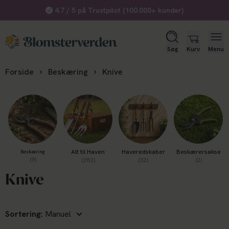
Køb gavekort her
Søg
Kurv
Menu
Forside
Beskæring
Knive
Alt til Haven
Haveredskaber
Beskærersakse
Beskæring
(9)
(282)
(32)
(2)
Knive
Sortering: