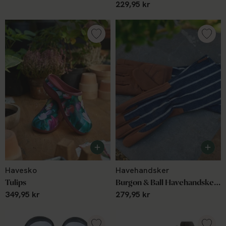
229,95 kr
Havesko
Havehandsker
Tulips
Burgon & Ball Havehandske - Sophie Conran Gauntlet
349,95 kr
279,95 kr