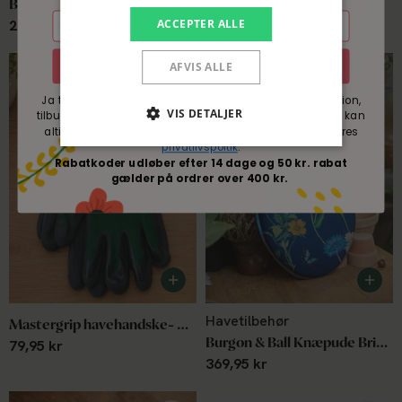
Burgon & Ball Havehandske - Love The Glove Denim
Bomuldshandsker, 3-pak, medium
E-mail
ACCEPTER ALLE
289,95 kr
119,95 kr
Tilmeld nyhedsbrev
AFVIS ALLE
Ja tak til mails fra Blomsterverden med nyheder, inspiration,
VIS DETALJER
tilbud og konkurrencer om Blomsterverdens sortiment. Du kan
altid nemt afmelde dig igen. Du accepterer samtidig vores
privatlivspoltik
.
Rabatkoder udløber efter 14 dage og 50 kr. rabat
gælder på ordrer over 400 kr.
Havetilbehør
Mastergrip havehandske- Grøn
Burgon & Ball Knæpude British Meadow
79,95 kr
369,95 kr