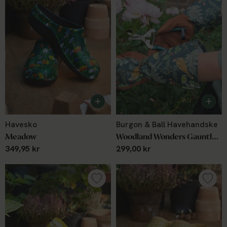
Havesko
Burgon & Ball Havehandske
Meadow
Woodland Wonders Gauntlet Gloves
349,95 kr
299,00 kr