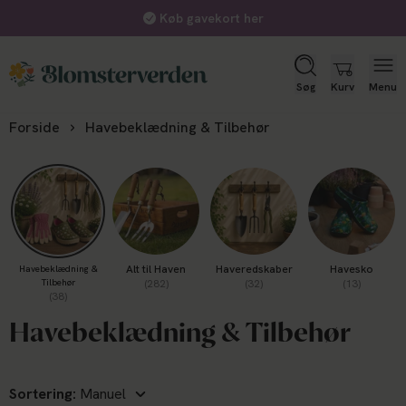
Forudbestil blomsterløg nu - levering til september
Søg
Kurv
Menu
Forside
Havebeklædning & Tilbehør
Alt til Haven
Haveredskaber
Havesko
Havebeklædning &
Tilbehør
(282)
(32)
(13)
(38)
Havebeklædning & Tilbehør
Sortering: