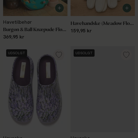
Havetilbehør
Havehandske (Meadow Flowers) Str. Small
Burgon & Ball Knæpude Flora & Fauna
159,95 kr
369,95 kr
UDSOLGT
UDSOLGT