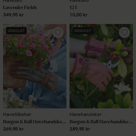
Havesko
Havesko
Lavender Fields
123
349,95 kr
10,00 kr
UDSOLGT
UDSOLGT
Havetilbehør
Havehandsker
Burgon & Ball Havehandsker Striped Glove Grey
Burgon & Ball Havehandske - Love The Glove Red Tweed
269,95 kr
289,95 kr