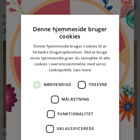
Havesko
Havetilbehør
Spar 5%
nitte
Daisy KUN STR. 36
Burgon & Ball Havehandsker Striped Glove Blue
Denne hjemmeside bruger
349,95 kr
269,95 kr
cookies
50 kr. rabat
nitte
Denne hjemmeside bruger cookies til at
forbedre brugeroplevelsen. Ved at bruge
vores hjemmeside giver du samtykke til alle
50 kr. rabat
cookies i overensstemmelse med vores
nitte
cookiepolitik.
Læs mere
Spar 5%
nitte
NØDVENDIGE
YDEEVNE
MÅLRETNING
FUNKTIONALITET
Prøv lykkehjulet og vind!
UKLASSIFICEREDE
Havehandsker
Havehandsker
Skriv din e-mail og se om du vinder.