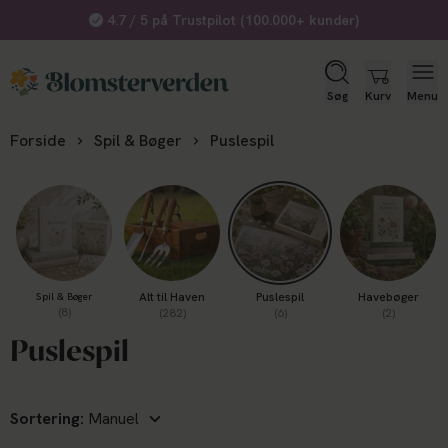
4.7 / 5 på Trustpilot (100.000+ kunder)
Søg
Kurv
Menu
Forside
Spil & Bøger
Puslespil
Alt til Haven
Puslespil
Havebøger
Spil & Bøger
(8)
(282)
(6)
(2)
Puslespil
Sortering: