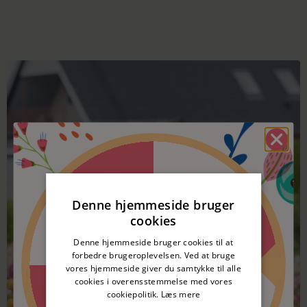
Spar 5%
nitte
Denne hjemmeside bruger
cookies
50 kr. rabat
nitte
Denne hjemmeside bruger cookies til at
forbedre brugeroplevelsen. Ved at bruge
vores hjemmeside giver du samtykke til alle
50 kr. rabat
cookies i overensstemmelse med vores
nitte
cookiepolitik.
Læs mere