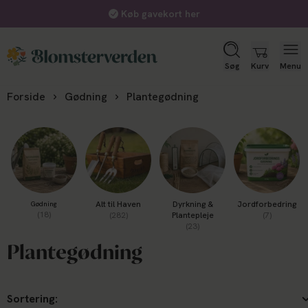
Køb gavekort her
Søg
Kurv
Menu
Forside
Gødning
Plantegødning
Alt til Haven
Dyrkning &
Jordforbedring
Gødning
(18)
(282)
Plantepleje
(7)
(23)
Plantegødning
Sortering: