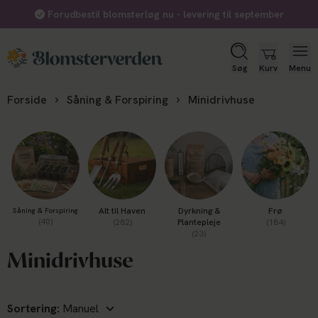
Forudbestil blomsterløg nu - levering til september
Søg
Kurv
Menu
Forside
Såning & Forspiring
Minidrivhuse
Alt til Haven
Dyrkning &
Frø
Såning & Forspiring
(40)
(282)
Plantepleje
(184)
(23)
Minidrivhuse
Sortering: