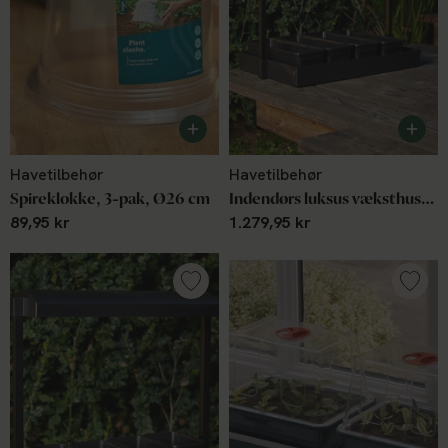
Havetilbehør
Havetilbehør
Spireklokke, 3-pak, Ø26 cm
Indendørs luksus væksthus, 62x40x47 cm
89,95 kr
1.279,95 kr