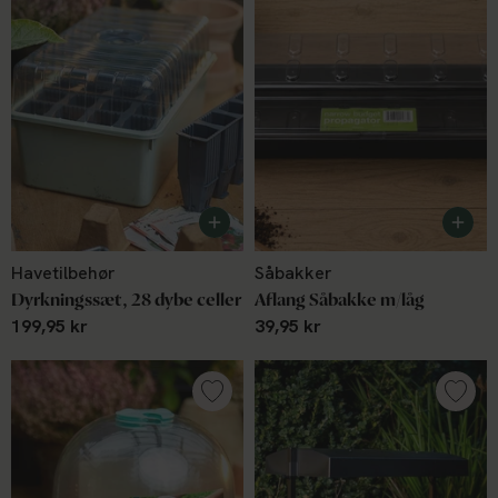
Havetilbehør
Såbakker
Dyrkningssæt, 28 dybe celler
Aflang Såbakke m/låg
199,95 kr
39,95 kr