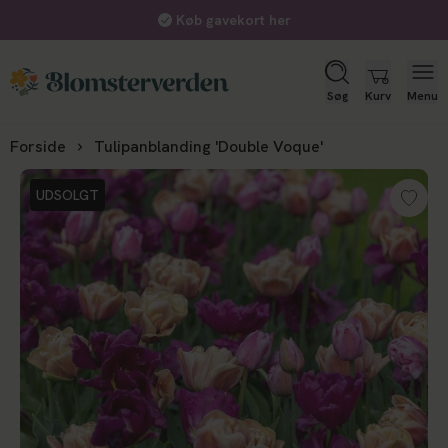
Køb gavekort her
Søg
Kurv
Menu
Forside
Tulipanblanding 'Double Voque'
UDSOLGT