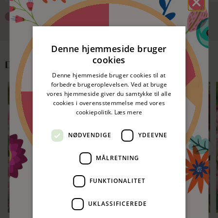
Blomstrer
Plantning/såning
Spar 5%
nitte
Denne hjemmeside bruger
cookies
Du kan måske også lide
50 kr. rabat
nitte
Denne hjemmeside bruger cookies til at
forbedre brugeroplevelsen. Ved at bruge
LEVERES I SEPTEMBER 🌷
LEVERES I SEPTEMBER 🌷
vores hjemmeside giver du samtykke til alle
50 kr. rabat
cookies i overensstemmelse med vores
SPAR 10%
SPAR 10%
nitte
cookiepolitik.
Læs mere
Spar 5%
nitte
NØDVENDIGE
YDEEVNE
MÅLRETNING
FUNKTIONALITET
Prøv lykkehjulet og vind!
UKLASSIFICEREDE
Skriv din e-mail og se om du vinder.