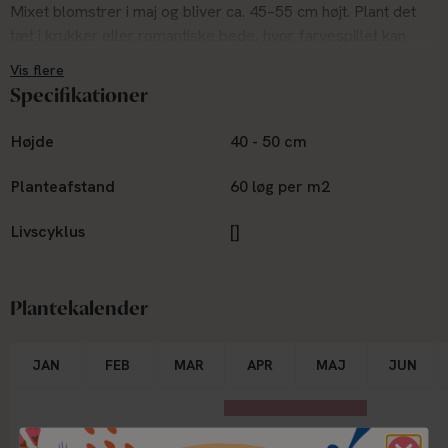
Mixet blomstrer i maj og bliver ca. 45–55 cm højt. Plant det
tæt i krukker eller romantiske bede, hvor farvespillet kan
nydes på nært hold. Trives bedst i sol eller halvskygge.
Vis flere
Specifikationer
Højde
40 - 50 cm
Planteafstand
60 løg per m2
Livscyklus
[]
Plantekalender
JAN
FEB
MAR
APR
MAJ
JUN