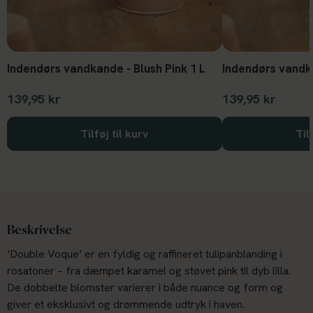
Indendørs vandkande - Blush Pink 1 L
139,95 kr
139,95 kr
Tilføj til kurv
Til
Beskrivelse
‘Double Voque’ er en fyldig og raffineret tulipanblanding i
rosatoner – fra dæmpet karamel og støvet pink til dyb lilla.
De dobbelte blomster varierer i både nuance og form og
giver et eksklusivt og drømmende udtryk i haven.