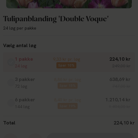
Tulipanblanding 'Double Voque'
24 løg per pakke
Vælg antal løg
1 pakke
224,10 kr
9,33 kr pr. løg
Spar 10%
24 løg
249,00 kr
3 pakker
638,69 kr
8,86 kr pr. løg
Spar 15%
72 løg
747,00 kr
6 pakker
1.210,14 kr
8,40 kr pr. løg
Spar 19%
144 løg
1.494,00 kr
Total
224,10 kr