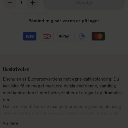
Udsolgt
Påmind mig når varen er på lager
Beskrivelse
Endnu en af Blomsterverdens helt egne dahliablanding! Du
kan ikke få en meget mørkere dahlia end denne, samtidig
med kontrasten til den hvide, skaber et elegant og dramatisk
bed.
Dahlia er kendt for sine mange blomster, og denne blanding
vil ikke skuffe. Gennem sensommeren vil du kunne lave de
flotteste buketter af denne sammensætning!
Vis flere
Der er 3 knolde i denne 'Light & Dark Mix'.