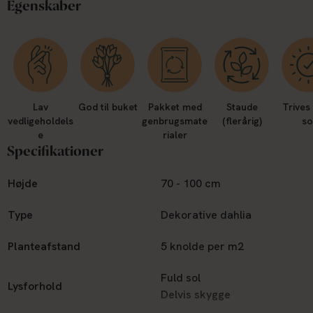
Egenskaber
Lav
God til buket
Pakket med
Staude
Trives 
vedligeholdels
genbrugsmate
(flerårig)
so
e
rialer
Specifikationer
Højde
70 - 100 cm
Type
Dekorative dahlia
Planteafstand
5 knolde per m2
Fuld sol
Lysforhold
Delvis skygge