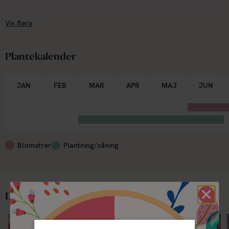
Livscyklus
Flerårig
Vis flere
Størrelse
Klasse 1
Plantekalender
JAN
FEB
MAR
APR
MAJ
JUN
Blomstrer
Plantning/såning
Du kan måske også lide