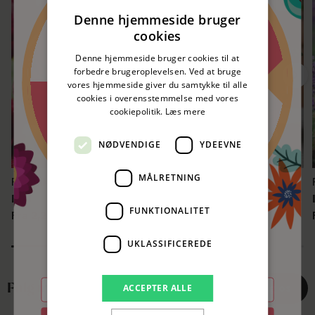
Spar 5%
nitte
Denne hjemmeside bruger
cookies
50 kr. rabat
nitte
Denne hjemmeside bruger cookies til at
forbedre brugeroplevelsen. Ved at bruge
vores hjemmeside giver du samtykke til alle
50 kr. rabat
cookies i overensstemmelse med vores
nitte
cookiepolitik.
Læs mere
Spar 5%
nitte
NØDVENDIGE
YDEEVNE
MÅLRETNING
Ranunkel
Mikrogrønt
Rød
Rucola (ØKO frø)
FUNKTIONALITET
Fra 2,28 kr
Fra 33,30 kr
Prøv lykkehjulet og vind!
UKLASSIFICEREDE
Skriv din e-mail og se om du vinder.
E-mail
Følg med på @blomsterverden
Følg os
ACCEPTER ALLE