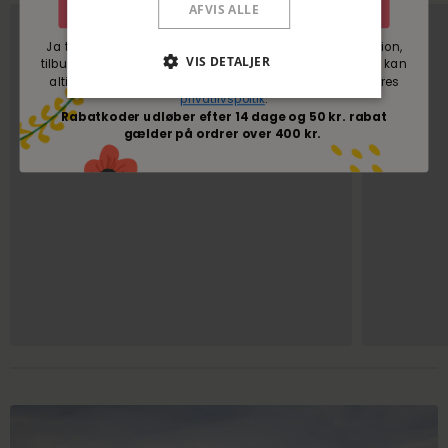
Tilmeld nyhedsbrev
AFVIS ALLE
Ja tak til mails fra Blomsterverden med nyheder, inspiration,
VIS DETALJER
tilbud og konkurrencer om Blomsterverdens sortiment. Du kan
altid nemt afmelde dig igen. Du accepterer samtidig vores
privatlivspoltik
.
Rabatkoder udløber efter 14 dage og 50 kr. rabat
gælder på ordrer over 400 kr.