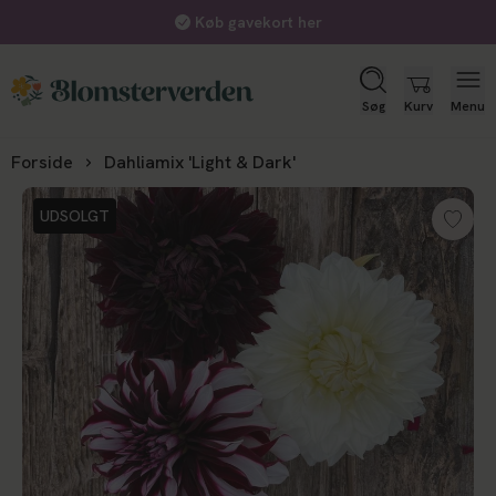
Køb gavekort her
Søg
Kurv
Menu
Forside
Dahliamix 'Light & Dark'
UDSOLGT