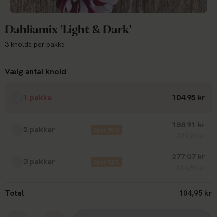
Dahliamix 'Light & Dark'
3 knolde per pakke
Vælg antal knold
1 pakke
104,95 kr
188,91 kr
2 pakker
Spar 10%
209,90 kr
277,07 kr
3 pakker
Spar 12%
314,85 kr
Total
104,95 kr