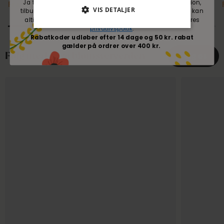
Ja tak til mails fra Blomsterverden med nyheder, inspiration,
Fra 5,66 kr
6,99 kr
Fra 5,59 kr
6,90 kr
VIS DETALJER
tilbud og konkurrencer om Blomsterverdens sortiment. Du kan
altid nemt afmelde dig igen. Du accepterer samtidig vores
privatlivspoltik
.
Rabatkoder udløber efter 14 dage og 50 kr. rabat
gælder på ordrer over 400 kr.
Følg med på @blomsterverden
Følg os