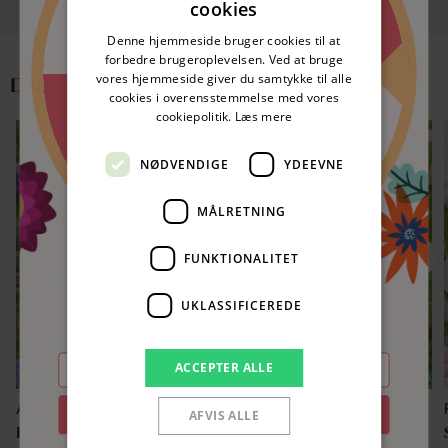
cookies
50 kr. rabat
nitte
Denne hjemmeside bruger cookies til at
forbedre brugeroplevelsen. Ved at bruge
vores hjemmeside giver du samtykke til alle
Du kan måske også lide
50 kr. rabat
cookies i overensstemmelse med vores
nitte
cookiepolitik.
Læs mere
LEVERES I SEPTEMBER 🌷
LEVERES I SEPTEMBER 🌷
Spar 5%
nitte
NØDVENDIGE
YDEEVNE
SPAR 10%
SPAR 10%
MÅLRETNING
FUNKTIONALITET
Prøv lykkehjulet og vind!
UKLASSIFICEREDE
Skriv din e-mail og se om du vinder.
E-mail
ACCEPTER ALLE
Anemone
Ranunkel
Tilmeld nyhedsbrev
AFVIS ALLE
Levante Blu
Elegance® Rosa Chiaro