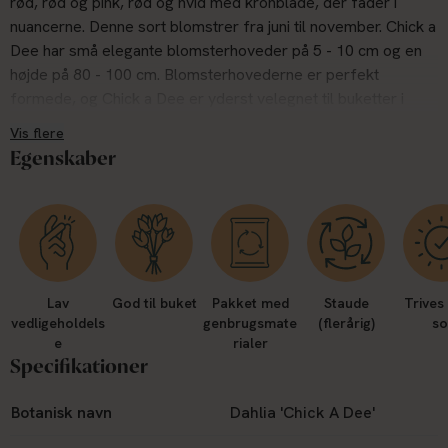
rød, rød og pink, rød og hvid med kronblade, der fader i
nuancerne. Denne sort blomstrer fra juni til november. Chick a
Dee har små elegante blomsterhoveder på 5 - 10 cm og en
højde på 80 - 100 cm. Blomsterhovederne er perfekt
formede, og Chick a Dee er yderst velegnet til buketter i
vaser, hvor den kan holde sig længe. Dahliaen blev
Vis flere
introduceret i 1969, og er en gammel sort.
Egenskaber
Plant den i krukker eller bede og nyd dens lange holdbarhed
som snitblomst i vaser og buketter. Sæt den gerne sammen
med andre blomster i røde, pink eller hvide nuancer for
komplimenterende effekt
Du kan med fordel knibe din dahlias topskud af, når den er
Lav
God til buket
Pakket med
Staude
Trives 
omkring 20 cm høj. Det vil få planten til at dele sig og dermed
vedligeholdels
genbrugsmate
(flerårig)
so
sætte flere blomster. Det påvirker godt nok højden, men det
e
rialer
er en lille pris for mange flere blomster.
Specifikationer
Botanisk navn
Dahlia 'Chick A Dee'