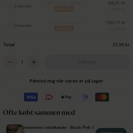
68,31 kr
34,16 kr pr. knold
2 knolde
Spar 10%
75,90 kr
100,19 kr
33,40 kr pr. knold
3 knolde
Spar 12%
113,85 kr
Total
37,95 kr
Udsolgt
Påmind mig når varen er på lager
Ofte købt sammen med
Indendørs vandkande - Blush Pink 1
L
Tilføj til kurv