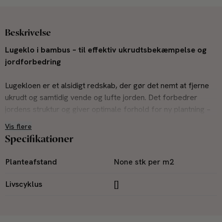
Beskrivelse
Lugeklo i bambus – til effektiv ukrudtsbekæmpelse og
jordforbedring
Lugekloen er et alsidigt redskab, der gør det nemt at fjerne
ukrudt og samtidig vende og lufte jorden. Det forbedrer
jordens struktur og giver optimale forhold for ny plantning –
både i blomsterbede, krukker og køkkenhaver.
Vis flere
Specifikationer
Fremstillet i bæredygtig bambus og rustfrit stål af høj kvalitet.
Ligger godt i hånden og er let at arbejde med – perfekt til den
Planteafstand
None stk per m2
miljøbevidste haveejer.
Livscyklus
[]
Med praktisk strop til ophæng.
Mål: