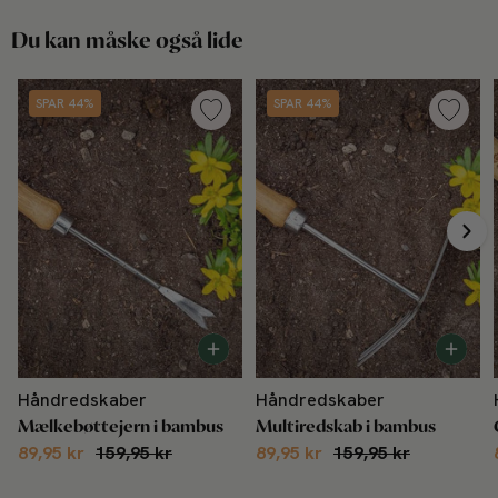
Længde: ca. 31,5 cm
Du kan måske også lide
SPAR 44%
SPAR 44%
Håndredskaber
Håndredskaber
Mælkebøttejern i bambus
Multiredskab i bambus
89,95 kr
159,95 kr
89,95 kr
159,95 kr