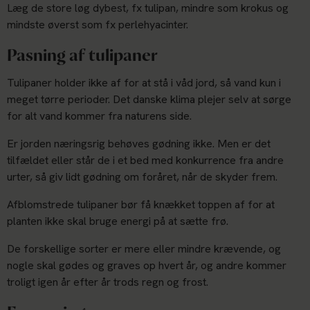
Læg de store løg dybest, fx tulipan, mindre som krokus og
mindste øverst som fx perlehyacinter.
Pasning af tulipaner
Tulipaner holder ikke af for at stå i våd jord, så vand kun i
meget tørre perioder. Det danske klima plejer selv at sørge
for alt vand kommer fra naturens side.
Er jorden næringsrig behøves gødning ikke. Men er det
tilfældet eller står de i et bed med konkurrence fra andre
urter, så giv lidt gødning om foråret, når de skyder frem.
Afblomstrede tulipaner bør få knækket toppen af for at
planten ikke skal bruge energi på at sætte frø.
De forskellige sorter er mere eller mindre krævende, og
nogle skal gødes og graves op hvert år, og andre kommer
troligt igen år efter år trods regn og frost.