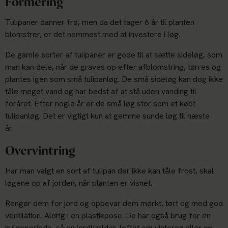
Formering
Tulipaner danner frø, men da det tager 6 år til planten
blomstrer, er det nemmest med at investere i løg.
De gamle sorter af tulipaner er gode til at sætte sideløg, som
man kan dele, når de graves op efter afblomstring, tørres og
plantes igen som små tulipanløg. De små sideløg kan dog ikke
tåle meget vand og har bedst af at stå uden vanding til
foråret. Efter nogle år er de små løg stor som et købt
tulipanløg. Det er vigtigt kun at gemme sunde løg til næste
år.
Overvintring
Har man valgt en sort af tulipan der ikke kan tåle frost, skal
løgene op af jorden, når planten er visnet.
Rengør dem for jord og opbevar dem mørkt, tørt og med god
ventilation. Aldrig i en plastikpose. De har også brug for en
kuldeperiode, så en jordkælder, loftet om vinteren eller en