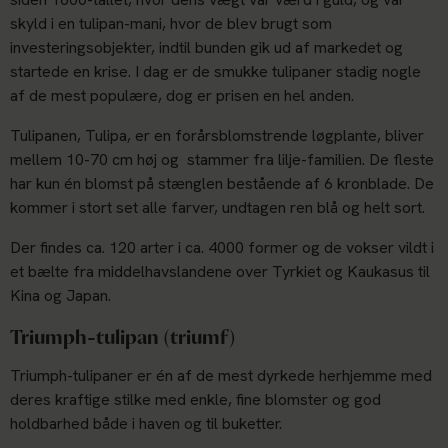
skyld i en tulipan-mani, hvor de blev brugt som
investeringsobjekter, indtil bunden gik ud af markedet og
startede en krise. I dag er de smukke tulipaner stadig nogle
af de mest populære, dog er prisen en hel anden.
Tulipanen, Tulipa, er en forårsblomstrende løgplante, bliver
mellem 10-70 cm høj og stammer fra lilje-familien. De fleste
har kun én blomst på stænglen bestående af 6 kronblade. De
kommer i stort set alle farver, undtagen ren blå og helt sort.
Der findes ca. 120 arter i ca. 4000 former og de vokser vildt i
et bælte fra middelhavslandene over Tyrkiet og Kaukasus til
Kina og Japan.
Triumph-tulipan (triumf)
Triumph-tulipaner er én af de mest dyrkede herhjemme med
deres kraftige stilke med enkle, fine blomster og god
holdbarhed både i haven og til buketter.