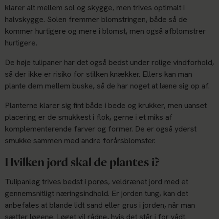
klarer alt mellem sol og skygge, men trives optimalt i
halvskygge. Solen fremmer blomstringen, både så de
kommer hurtigere og mere i blomst, men også afblomstrer
hurtigere.
De høje tulipaner har det også bedst under rolige vindforhold,
så der ikke er risiko for stilken knækker. Ellers kan man
plante dem mellem buske, så de har noget at læne sig op af.
Planterne klarer sig fint både i bede og krukker, men uanset
placering er de smukkest i flok, gerne i et miks af
komplementerende farver og former. De er også yderst
smukke sammen med andre forårsblomster.
Hvilken jord skal de plantes i?
Tulipanløg trives bedst i porøs, veldrænet jord med et
gennemsnitligt næringsindhold. Er jorden tung, kan det
anbefales at blande lidt sand eller grus i jorden, når man
sætter løgene. Løget vil rådne, hvis det står i for vådt.