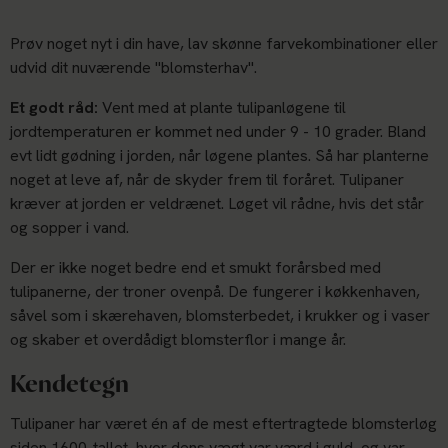
Prøv noget nyt i din have, lav skønne farvekombinationer eller
udvid dit nuværende "blomsterhav".
Et godt råd:
Vent med at plante tulipanløgene til
jordtemperaturen er kommet ned under 9 - 10 grader. Bland
evt lidt gødning i jorden, når løgene plantes. Så har planterne
noget at leve af, når de skyder frem til foråret. Tulipaner
kræver at jorden er veldrænet. Løget vil rådne, hvis det står
og sopper i vand.
Der er ikke noget bedre end et smukt forårsbed med
tulipanerne, der troner ovenpå. De fungerer i køkkenhaven,
såvel som i skærehaven, blomsterbedet, i krukker og i vaser
og skaber et overdådigt blomsterflor i mange år.
Kendetegn
Tulipaner har været én af de mest eftertragtede blomsterløg
siden 1600-tallet, hvor dens vægt var værd i guld, og var