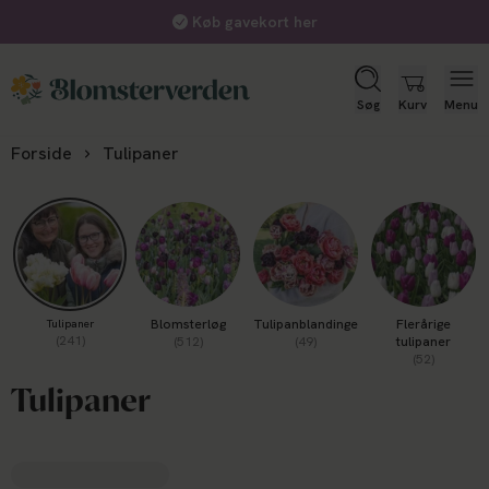
Køb gavekort her
Søg
Kurv
Menu
Forside
Tulipaner
Blomsterløg
Tulipanblandinger
Flerårige
Tulipaner
(241)
(512)
(49)
tulipaner
(52)
Tulipaner