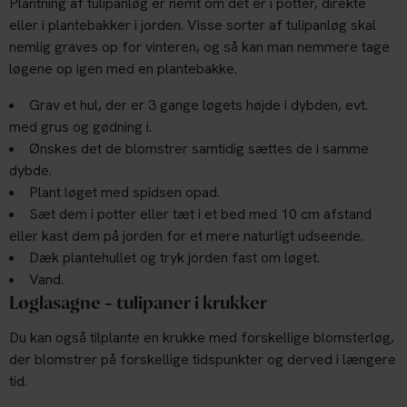
Plantning af tulipanløg er nemt om det er i potter, direkte
eller i plantebakker i jorden. Visse sorter af tulipanløg skal
nemlig graves op for vinteren, og så kan man nemmere tage
løgene op igen med en plantebakke.
Grav et hul, der er 3 gange løgets højde i dybden, evt.
med grus og gødning i.
Ønskes det de blomstrer samtidig sættes de i samme
dybde.
Plant løget med spidsen opad.
Sæt dem i potter eller tæt i et bed med 10 cm afstand
eller kast dem på jorden for et mere naturligt udseende.
Dæk plantehullet og tryk jorden fast om løget.
Vand.
Løglasagne - tulipaner i krukker
Du kan også tilplante en krukke med forskellige blomsterløg,
der blomstrer på forskellige tidspunkter og derved i længere
tid.