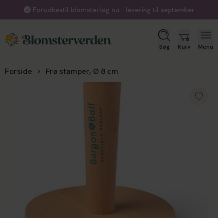
Forudbestil blomsterløg nu - levering til september
Søg
Kurv
Menu
Forside
Frø stamper, Ø 8 cm