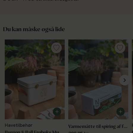
Du kan måske også lide
Havetilbehør
Varmemåtte til spiring af frø, indendørs
Burgon & Ball Frøboks Mushroom