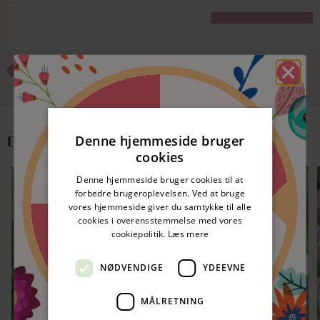
Blomstrer
Plantning/såning
Spar 5%
nitte
Denne hjemmeside bruger
Du kan måske også lide
cookies
50 kr. rabat
nitte
Denne hjemmeside bruger cookies til at
LEVERES I SEPTEMBER 🌷
LEVERES I SEPTEMBER 🌷
forbedre brugeroplevelsen. Ved at bruge
SPAR 10%
SPAR 10%
vores hjemmeside giver du samtykke til alle
50 kr. rabat
cookies i overensstemmelse med vores
nitte
cookiepolitik.
Læs mere
Spar 5%
nitte
NØDVENDIGE
YDEEVNE
MÅLRETNING