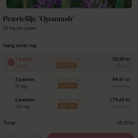
Prærielilje 'Quamash'
25 løg per pakke
Vælg antal løg
1 pakke
33,30 kr
1,33 kr pr. løg
Spar 10%
25 løg
37,00 kr
3 pakker
94,91 kr
1,26 kr pr. løg
Spar 15%
75 løg
111,00 kr
6 pakker
179,82 kr
1,20 kr pr. løg
Spar 19%
150 løg
222,00 kr
Total
33,30 kr