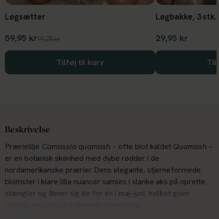
Løgsætter
Løgbakke, 3 stk.
59,95 kr
29,95 kr
91,25 kr
Tilføj til kurv
Til
Beskrivelse
Prærielilje
Camassia quamash
– ofte blot kaldet
Quamash
–
er en botanisk skønhed med dybe rødder i de
nordamerikanske prærier. Dens elegante, stjerneformede
blomster i klare lilla nuancer samles i slanke aks på oprette
stængler og åbner sig én for én i maj–juni, hvilket giver
planten en rolig og bølgende blomstring.
Camassia quamash
er lidt lavere end sin slægtning