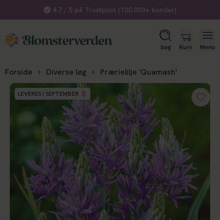
Køb gavekort her
Søg
Kurv
Menu
Forside
Diverse løg
Prærielilje 'Quamash'
LEVERES I SEPTEMBER 🌷