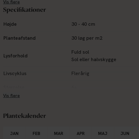
Vis flere
leichtlinii
, typisk omkring 30–50 cm høj, og har en mere
Specifikationer
naturlig og vildtvoksende karakter. Den passer perfekt i
staudebede, skovbryn og blomsterenge, hvor den let kan
Højde
30 - 40 cm
forvildes og komme igen år efter år. Løvet er smalt,
græsagtigt og grønt – diskret, men smukt som base for
Planteafstand
30 løg per m2
blomstringens spil.
Fuld sol
Lysforhold
Sol eller halvskygge
Livscyklus
Flerårig
Størrelse
6+
Vis flere
Plantekalender
JAN
FEB
MAR
APR
MAJ
JUN