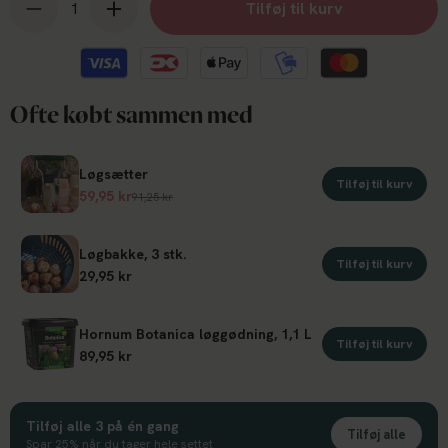
Tilføj til kurv
Ofte købt sammen med
Løgsætter
Tilføj til kurv
59,95 kr
91,25 kr
Løgbakke, 3 stk.
Tilføj til kurv
29,95 kr
Hornum Botanica løggødning, 1,1 L
Tilføj til kurv
89,95 kr
Tilføj alle 3 på én gang
Tilføj alle
Spar 25% når du tager hele settet