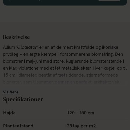
Beskrivelse
Allium
'Gladiator'
er en af de mest kraftfulde og ikoniske
prydløg – en ægte kæmpe i forsommerens blomstring. Den
blomstrer i maj–juni med store, kuglerunde blomsterstande i
en klar, violettone med et let metallisk skær. Hver kugle, op til
15 cm i diameter, består af tætsiddende, stjerneformede
blomster, som tilsammen danner en perfekt, arkitektonisk
sfære.
Vis flere
De kraftige stilke kan blive op til 120 cm høje og bærer
Specifikationer
blomsterne højt over det brede, blågrønne løv, der langsomt
visner tilbage under blomstringen.
'Gladiator'
fungerer som
Højde
120 - 150 cm
et strukturelt omdrejningspunkt i staudebede og kombinerer
styrke og elegance i ét markant udtryk. En pålidelig og
Planteafstand
25 løg per m2