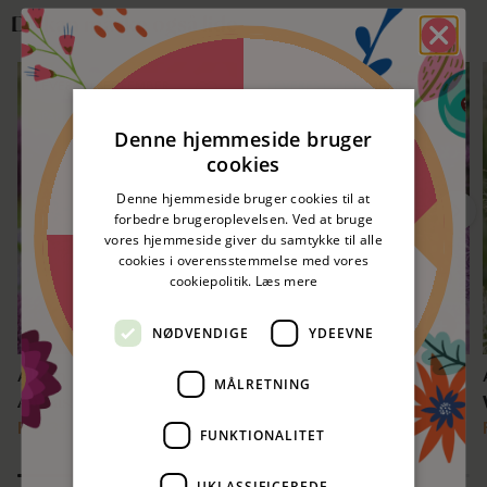
Du kan måske også lide
LEVERES I SEPTEMBER 🌷
LEVERES I SEPTEMBER 🌷
Spar 5%
nitte
SPAR 10%
SPAR 10%
Denne hjemmeside bruger
cookies
50 kr. rabat
nitte
Denne hjemmeside bruger cookies til at
forbedre brugeroplevelsen. Ved at bruge
vores hjemmeside giver du samtykke til alle
50 kr. rabat
cookies i overensstemmelse med vores
nitte
cookiepolitik.
Læs mere
Spar 5%
nitte
NØDVENDIGE
YDEEVNE
Allium
Allium
MÅLRETNING
Ambassador
Globemaster
Fra 39,69 kr
49,00 kr
Fra 38,07 kr
47,00 kr
FUNKTIONALITET
Prøv lykkehjulet og vind!
UKLASSIFICEREDE