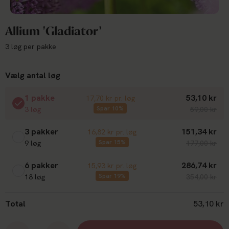
Allium 'Gladiator'
3 løg per pakke
Vælg antal løg
1 pakke
53,10 kr
17,70 kr pr. løg
Spar 10%
3 løg
59,00 kr
3 pakker
151,34 kr
16,82 kr pr. løg
Spar 15%
9 løg
177,00 kr
6 pakker
286,74 kr
15,93 kr pr. løg
Spar 19%
18 løg
354,00 kr
Total
53,10 kr