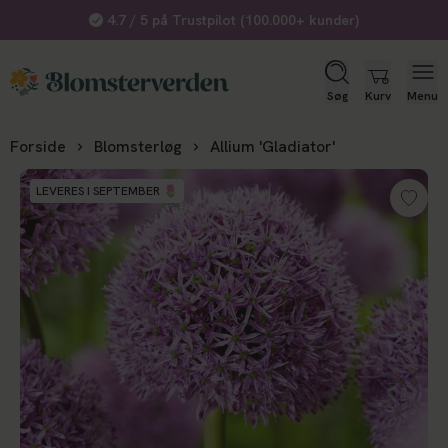
4.7 / 5 på Trustpilot (100.000+ kunder)
Søg
Kurv
Menu
Forside
Blomsterløg
Allium 'Gladiator'
LEVERES I SEPTEMBER 🌷