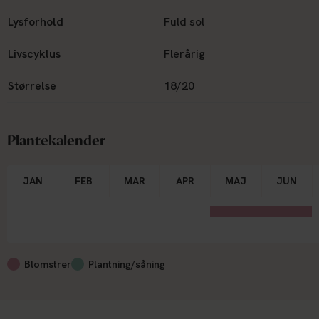
langtidsholdbar sort, der bringer både format og farve til
haven år efter år.
Lysforhold
Fuld sol
Livscyklus
Flerårig
Størrelse
18/20
Plantekalender
JAN
FEB
MAR
APR
MAJ
JUN
Blomstrer
Plantning/såning