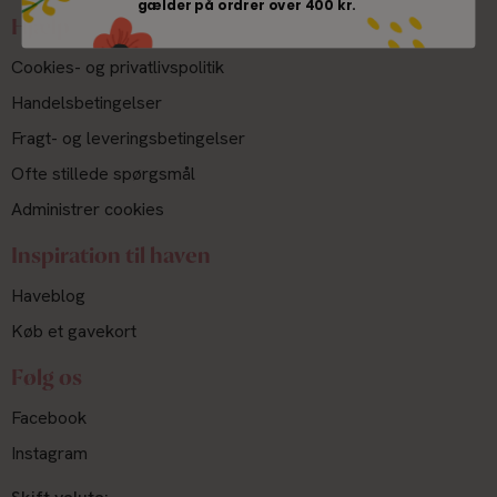
gælder på ordrer over 400 kr.
Hjælp
Cookies- og privatlivspolitik
Handelsbetingelser
Fragt- og leveringsbetingelser
Ofte stillede spørgsmål
Administrer cookies
Inspiration til haven
Haveblog
Køb et gavekort
Følg os
Facebook
Instagram