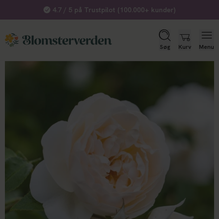
Køb gavekort her
Søg
Kurv
Menu