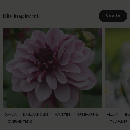
Bliv inspireret
Se alle
DAHLIA
DAHLIAKNOLDE
HAVETIPS
OPBEVARING
ALLIUM
BL
OVERVINTRING
TULIPANER