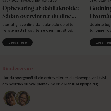
03-07-2026
Skrevet af Blomsterverden
03-07-2026
S
Opbevaring af dahliaknolde:
Gødning
Sådan overvintrer du dine
Hvornår
georginer sikkert
tulipane
Lær at grave dine dahliaknolde op efter
Udpinte løg 
første nattefrost, tørre dem rigtigt og
tulipaner og
opbevare dem frostfrit vinteren over — plus
min enkle g
de typiske fejl, og hvornår du kan lade
Læs mere
kalium efte
Læs me
knoldene blive i jorden.
må gøre.
Kundeservice
Har du spørgsmål til din ordre, eller er du eksempelvis i tvivl
om hvordan du skal plante? Så er vi klar til at hjælpe dig.