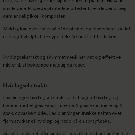
dele, så det ikke spreder sig til resten af planten. Husk at
smide de afklippede plantedele ud eller brænde dem. Læg
dem endelig ikke i komposten.
Meldug kan overvintre på både planten og plantedele, så det
er meget vigtigt at de syge dele fjernes helt fra haven.
Hvidløgsekstrakt og skummetmælk har vist sig effektive
midler til at bekæmpe meldug på roser.
Hvidløgsekstrakt:
Lav din egen hvidløgsekstrakt ved at tage et hvidløg og
blende med et glas vand. Tilføj ca. 2 glas vand mere og 2
spsk. opvaskemiddel. Lad blandingen trække natten over,
fjern stykker af hvidløg, og hæld på en sprayflaske.
Sprøjt blandingen på dine roser om aftenen, hver anden dag.