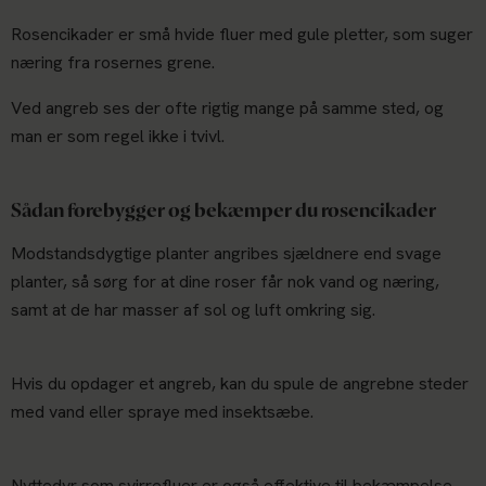
Rosencikader er små hvide fluer med gule pletter, som suger
næring fra rosernes grene.
Ved angreb ses der ofte rigtig mange på samme sted, og
man er som regel ikke i tvivl.
Sådan forebygger og bekæmper du rosencikader
Modstandsdygtige planter angribes sjældnere end svage
planter, så sørg for at dine roser får nok vand og næring,
samt at de har masser af sol og luft omkring sig.
Hvis du opdager et angreb, kan du spule de angrebne steder
med vand eller spraye med insektsæbe.
Nyttedyr som svirrefluer er også effektive til bekæmpelse,